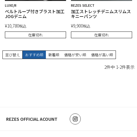
LUXE/R
REZES SELECT
ベルトループ付きブラスト加工
加工ストレッチデニムスリムス
JOGデニム
キニーパンツ
¥
10,780
¥
9,900
税込
税込
在庫切れ
在庫切れ
並び替え
おすすめ順
新着順
価格が安い順
価格が高い順
2
件中
1
-
2
件表示
REZES OFFICIAL ACOUNT