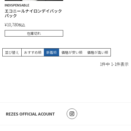
INDISPENSABLE
エコニールナイロンデイバック
パック
¥
10,780
税込
在庫切れ
並び替え
おすすめ順
新着順
価格が安い順
価格が高い順
1
件中
1
-
1
件表示
REZES OFFICIAL ACOUNT