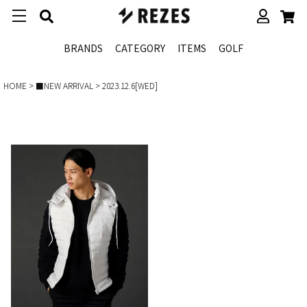
BRANDS
CATEGORY
ITEMS
GOLF
HOME
■NEW ARRIVAL
2023.12.6[WED]