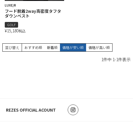
LUXE/R
フード脱着2way高密度タフタ
ダウンベスト
GOLF
¥
15,180
税込
並び替え
おすすめ順
新着順
価格が安い順
価格が高い順
1
件中
1
-
1
件表示
REZES OFFICIAL ACOUNT