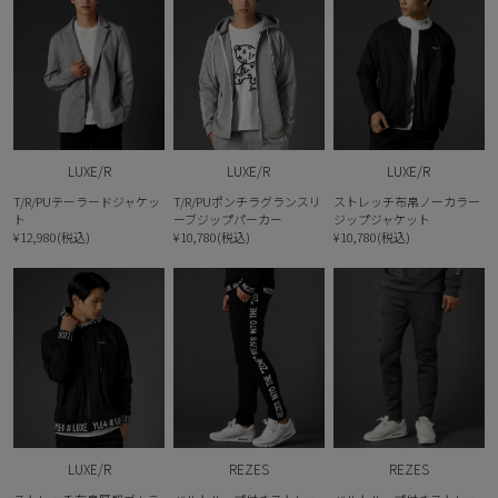
LUXE/R
LUXE/R
LUXE/R
T/R/PUテーラードジャケッ
T/R/PUポンチラグランスリ
ストレッチ布帛ノーカラー
ト
ーブジップパーカー
ジップジャケット
¥12,980(税込)
¥10,780(税込)
¥10,780(税込)
LUXE/R
REZES
REZES