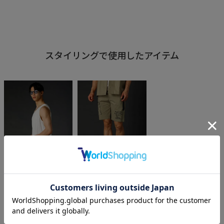
スタイリングで使用したアイテム
LUXE/R
LUXE/R
メッシュ素材裾プリン
撥水加工コットンナイ
トタンクトップ
ロンストレッチショー
トパンツ
¥
5,390
税込
¥
8,690
税込
.