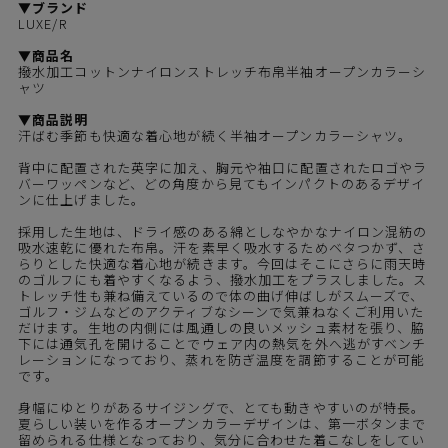
▼ブランド
LUXE/R
▼商品名
撥水加工コットンナイロンストレッチ布帛半袖オープンカラーシ
ャツ
▼商品説明
汗ばむ季節も快適な着心地が続く半袖オープンカラーシャツ。
背中に配置された英字に加え、胸元や袖口に配置されたロゴやラ
バーワッペンなど、どの角度から見てもインパクトのあるデザイ
ンに仕上げました。
採用した生地は、ドライ感のある綿としなやかなナイロン混紡の
吸水速乾に優れた布帛。汗を素早く吸水するためベタつかず、さ
らりとした快適な着心地が続きます。今回はそこにさらに雨天時
のゴルフにも着やすくなるよう、撥水加工をプラスしました。ス
トレッチ性も兼ね備えているので体の曲げ伸ばしがスムーズで、
ゴルフ・ジムなどのアクティブなシーンで気兼ねなくご利用いた
だけます。生地の内側には風通しの良いメッシュ素材を張り、脇
下には通気孔を開けることでウェア内の熱気を外へ逃がすベンチ
レーションになっており、蒸れを防ぎ温度を調節することが可能
です。
身幅にゆとりがあるサイジングで、とても動きやすいのが特長。
夏らしい装いを作るオープンカラーデザインは、第一ボタンまで
留められる仕様となっており、気分に合わせた着こなしをしてい