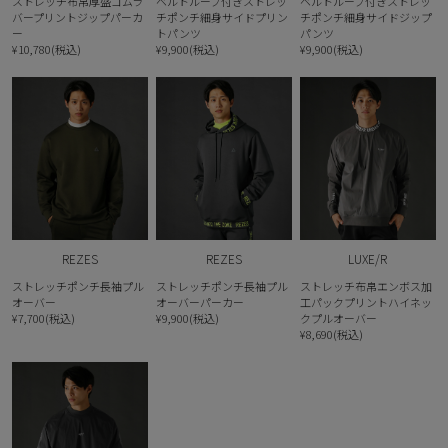
ストレッチ布帛厚盛ゴムラ
ベルトループ付きストレッ
ベルトループ付きストレッ
バープリントジップパーカ
チポンチ細身サイドプリン
チポンチ細身サイドジップ
ー
トパンツ
パンツ
¥10,780(税込)
¥9,900(税込)
¥9,900(税込)
REZES
REZES
LUXE/R
ストレッチポンチ長袖プル
ストレッチポンチ長袖プル
ストレッチ布帛エンボス加
オーバー
オーバーパーカー
工パックプリントハイネッ
¥7,700(税込)
¥9,900(税込)
クプルオーバー
¥8,690(税込)