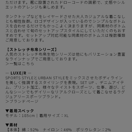
ただけます。裾に設置されたドローコードの調節で、丈感やシル
エットのアレンジも楽しめます。
タンクトップなどをレイヤードさせた大人カジュアルな着こなし
とも相性抜群。ロゴデザインが入っているのでシンプルなボトム
スを合わせるだけでもかっこよく決まりますが、同素材の
ボトム
ス
と合わせて旬のセットアップスタイルにしていただくのもおす
すめです。セットアップ対応可能な同素材のボトムスは複数種類
ご用意しております。
【ストレッチ布帛シリーズ】
人気のストレッチ布帛生地シリーズは他にもバリエーション豊富
なラインナップでご用意しております。
＞一覧はこちら
― LUXE/R ―
SPORTS STYLEとURBAN STYLEをミックスさせたボディライン
を美しく強調するスタイリングを表現。SET UP 、デニムアイテ
ム、プリント加工、様々なテイストをスポーツ、仕事、遊び、ど
んなシーンでもデイリーなリアルクローズとして着こなせるラグ
ジュアリースポーツブランド。
＞ブランドページ
▼着用スペック
モデル：185cm｜着用サイズ：XL
▼素材
【本体】綿：52% ナイロン：46% ポリウレタン：2%