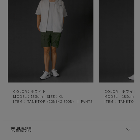
COLOR：ホワイト
COLOR：ホワイト
MODEL：185cm｜SIZE：XL
MODEL：185cm｜S
ITEM：
TANKTOP
｜
PANTS
ITEM：
TANKTOP
（COMING SOON）
（
商品説明