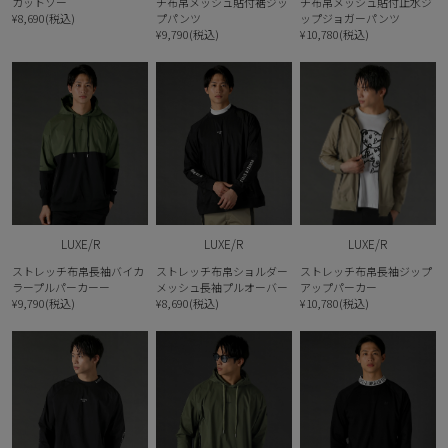
カットソー
チ布帛メッシュ貼付裾ジッ
チ布帛メッシュ貼付止水ジ
¥8,690(税込)
プパンツ
ップジョガーパンツ
¥9,790(税込)
¥10,780(税込)
LUXE/R
LUXE/R
LUXE/R
ストレッチ布帛長袖バイカ
ストレッチ布帛ショルダー
ストレッチ布帛長袖ジップ
ラープルパーカーー
メッシュ長袖プルオーバー
アップパーカー
¥9,790(税込)
¥8,690(税込)
¥10,780(税込)