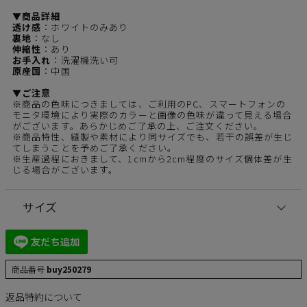
▼商品詳細
透け感
：ホワイトのみあり
裏地
：なし
伸縮性
：あり
お手入れ
：洗濯機洗い可
原産国
：中国
▼ご注意
※商品の色味につきましては、ご利用のPC、スマートフォンの
モニタ環境により実際のカラーと画像の色味が違って見える場合
がございます。あらかじめご了承の上、ご注文ください。
※商品特性、縫製や素材により同サイズでも、若干の誤差が生じ
てしまうことを予めご了承ください。
※生産過程におきまして、1cmから2cm程度のサイズ個体差が生
じる場合がございます。
サイズ
商品番号
buy250279
返品特約について