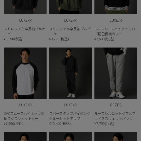
LUXE/R
LUXE/R
LUXE/R
ストレッチ布帛長袖プルオ
ストレッチ布帛長袖プルパ
CVCスムースハイネックロ
ーバー
ーカー
ゴ配色長袖カットソー
¥8,690(税込)
¥9,790(税込)
¥7,590(税込)
LUXE/R
LUXE/R
REZES
CVCスムースハイネック長
ラバースタンプパイピング
ルーズシルエットダブルフ
袖ラグランカットソー
クルーセットアップ
ェイススウェットパンツ
¥7,590(税込)
¥15,400(税込)
¥7,700(税込)