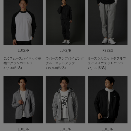
LUXE/R
LUXE/R
REZES
CVCスムースハイネック長
ラバースタンプパイピング
ルーズシルエットダブルフ
袖ラグランカットソー
クルーセットアップ
ェイススウェットパンツ
¥7,590(税込)
¥15,400(税込)
¥7,700(税込)
LUXE/R
LUXE/R
LUXE/R