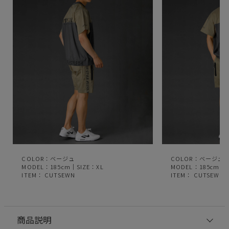
COLOR：ベージュ
COLOR：ベージュ
MODEL：185cm｜SIZE：XL
MODEL：185cm｜S
ITEM：
CUTSEWN
ITEM：
CUTSEWN
商品説明