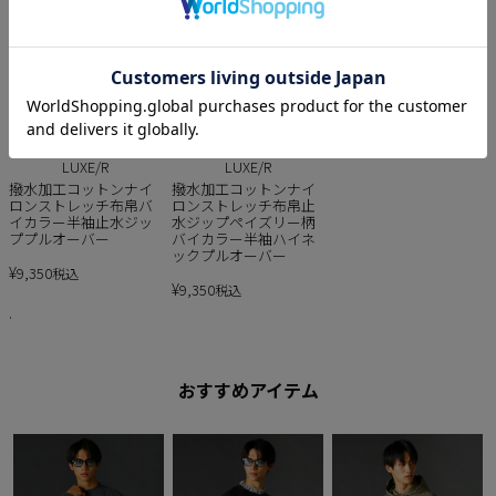
LUXE/R
LUXE/R
撥水加工コットンナイ
撥水加工コットンナイ
ロンストレッチ布帛バ
ロンストレッチ布帛止
イカラー半袖止水ジッ
水ジップペイズリー柄
ププルオーバー
バイカラー半袖ハイネ
ックプルオーバー
¥
9,350
税込
¥
9,350
税込
.
おすすめアイテム