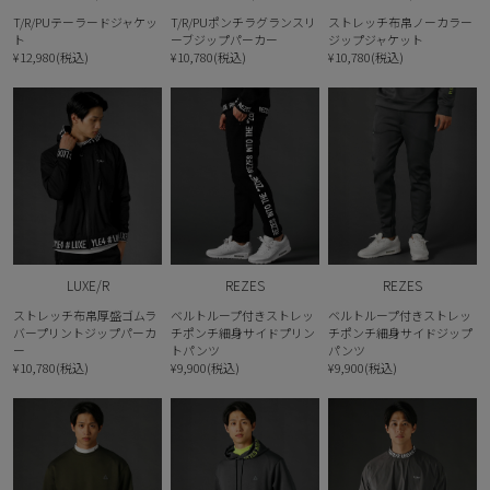
T/R/PUテーラードジャケッ
T/R/PUポンチラグランスリ
ストレッチ布帛ノーカラー
ト
ーブジップパーカー
ジップジャケット
¥12,980(税込)
¥10,780(税込)
¥10,780(税込)
LUXE/R
REZES
REZES
ストレッチ布帛厚盛ゴムラ
ベルトループ付きストレッ
ベルトループ付きストレッ
バープリントジップパーカ
チポンチ細身サイドプリン
チポンチ細身サイドジップ
ー
トパンツ
パンツ
¥10,780(税込)
¥9,900(税込)
¥9,900(税込)