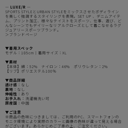
― LUXE/R ―
SPORTS STYLEとURBAN STYLEをミックスさせたボディライン
を美しく強調するスタイリングを表現。SET UP 、デニムアイテ
ム、プリント加工、様々なテイストをスポーツ、仕事、遊び、ど
んなシーンでもデイリーなリアルクローズとして着こなせるラグ
ジュアリースポーツブランド。
＞ブランドページ
▼着用スペック
モデル：185cm｜着用サイズ：XL
▼素材
【本体】綿：52% ナイロン：46% ポリウレタン：2%
【リブ】ポリエステル100％
▼商品詳細
透け感
：なし
裏地
：なし
伸縮性
：あり
お手入れ
：洗濯機洗い可
原産国
：中国
▼ご注意
※商品の色味につきましては、ご利用のPC、スマートフォンの
モニタ環境により実際のカラーと画像の色味が違って見える場合
がございます。あらかじめご了承の上、ご注文ください。