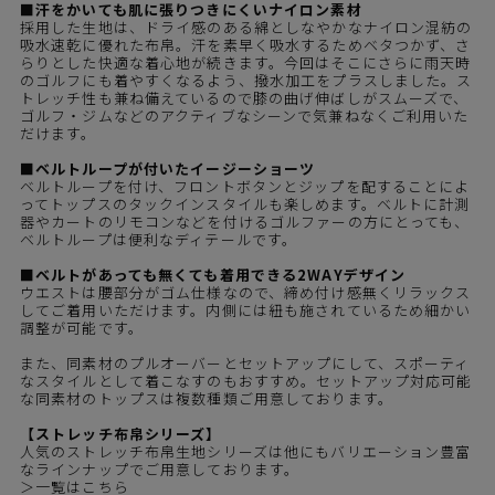
■汗をかいても肌に張りつきにくいナイロン素材
採用した生地は、ドライ感のある綿としなやかなナイロン混紡の
吸水速乾に優れた布帛。汗を素早く吸水するためベタつかず、さ
らりとした快適な着心地が続きます。今回はそこにさらに雨天時
のゴルフにも着やすくなるよう、撥水加工をプラスしました。ス
トレッチ性も兼ね備えているので膝の曲げ伸ばしがスムーズで、
ゴルフ・ジムなどのアクティブなシーンで気兼ねなくご利用いた
だけます。
■ベルトループが付いたイージーショーツ
ベルトループを付け、フロントボタンとジップを配することによ
ってトップスのタックインスタイルも楽しめます。ベルトに計測
器やカートのリモコンなどを付けるゴルファーの方にとっても、
ベルトループは便利なディテールです。
■ベルトがあっても無くても着用できる2WAYデザイン
ウエストは腰部分がゴム仕様なので、締め付け感無くリラックス
してご着用いただけます。内側には紐も施されているため細かい
調整が可能です。
また、同素材の
プルオーバー
とセットアップにして、スポーティ
なスタイルとして着こなすのもおすすめ。セットアップ対応可能
な同素材のトップスは複数種類ご用意しております。
【ストレッチ布帛シリーズ】
人気のストレッチ布帛生地シリーズは他にもバリエーション豊富
なラインナップでご用意しております。
＞一覧はこちら