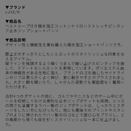
▼ブランド
LUXE/R
▼商品名
ベルトループ付き撥水加工コットンナイロンストレッチピンタッ
ク止水ジップショートパンツ
▼商品説明
デザイン性と機能性を兼ね備えた撥水加工ショートパンツです。
膝上丈のすっきりとしたシルエットがスタイリッシュな印象を与
えるアイテム。
縦ラインを強調するよう細くつまんで縫い上げたピンタックを施
して、スマートなシルエットを表現しています。ポリエステル由
来の伸縮性がある生地に加え、ブランドロゴを施したサイドライ
ンのリブは柔らかくよく伸び、更に動きやすさがプラスされまし
た。大きく脚を開いたり、しゃがんだ姿勢でも窮屈感なく着用い
ただけます。
合計4つのポケットの他に、ゴルフやテニスなどのゲーム中にボ
ールを収納しておける便利な止水ジップポケットも採用。とっさ
の雨でも活躍するラバー製のジップポケットは、しっかりとスポ
ーツをしたい方にもぴったり。他にも裾後ろのプリントやスタン
プのように押されたラバー製のロゴなどで遊び心をプラスし、ど
の角度から見ても目を引くスタイリッシュな一本に仕上げまし
た。