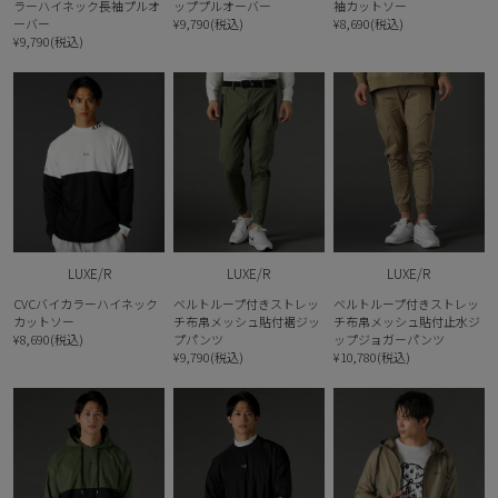
ラーハイネック長袖プルオ
ッププルオーバー
袖カットソー
ーバー
¥9,790(税込)
¥8,690(税込)
¥9,790(税込)
LUXE/R
LUXE/R
LUXE/R
CVCバイカラーハイネック
ベルトループ付きストレッ
ベルトループ付きストレッ
カットソー
チ布帛メッシュ貼付裾ジッ
チ布帛メッシュ貼付止水ジ
¥8,690(税込)
プパンツ
ップジョガーパンツ
¥9,790(税込)
¥10,780(税込)