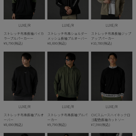
LUXE/R
LUXE/R
LUXE/R
ストレッチ布帛長袖バイカ
ストレッチ布帛ショルダー
ストレッチ布帛長袖ジップ
ラープルパーカーー
メッシュ長袖プルオーバー
アップパーカー
¥9,790(税込)
¥8,690(税込)
¥10,780(税込)
LUXE/R
LUXE/R
LUXE/R
ストレッチ布帛長袖プルオ
ストレッチ布帛長袖プルパ
CVCスムースハイネックロ
ーバー
ーカー
ゴ配色長袖カットソー
¥8,690(税込)
¥9,790(税込)
¥7,590(税込)