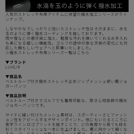
人気のストレッチ布帛アイテムに待望の撥水加工シリーズがライ
ンナップ。
しなやかなでしっかりと効いたストレッチ性はそのままに、水を
玉のように弾く撥水コーティングを施しております。
雨や雪などの悪天候に加え、軽度な汚れを弾いてくれるお手入れ
も楽になる嬉しい機能性。ゴルフの途中の急な天候の変化にも対
応した頼もしいウェアへと昇華いたしました。
＞撥水ストレッチ布帛シリーズ一覧はこちら
▼ブランド
LUXE/R
▼商品名
ベルトループ付き撥水ストレッチ止水ジップメッシュ使い裾ジョ
ガーパンツ
▼商品説明
ベルトループ付きでゴルフでも着用可能な、穿き心地抜群の撥水
ジョガーパンツです。
サイドに縫い付けたメッシュ素材は、スポーティーさとファッシ
ョン性をアピールするデザインポイント。他にもいたるところに
英字ラインロゴプリントを施すことで、どの角度から見ても目を
引くスタイリッシュな一本に仕上げました。裾に向かって細くな
るテーパードラインが程よいフィット感で、すっきりとしたシル