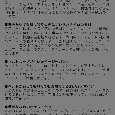
エットにも魅せてくれます。さらに裾のリブが足首をキュッと引
き締め、美脚効果をプラス。また、ストレッチ機能付きで穿き心
地も良く、デザイン性もさることながら機能性の高さも魅力の一
本です。
■汗をかいても肌に張りつきにくい撥水ナイロン素材
採用した生地は、ドライ感のある綿としなやかなナイロン混紡の
吸水速乾に優れた布帛。汗を素早く吸水するためベタつかず、さ
らりとした快適な着心地が続きます。今回はそこにさらに雨天時
のゴルフにも着やすくなるよう、撥水加工をプラスしました。ス
トレッチ性も兼ね備えているので膝の曲げ伸ばしがスムーズで、
ゴルフ・ジムなどのアクティブなシーンで気兼ねなくご利用いた
だけます。
■ベルトループが付いたイージーパンツ
ベルトループを付け、フロントボタンとジップを配することによ
ってトップスのタックインスタイルも楽しめます。ベルトに計測
器やカートのリモコンなどを付けるゴルファーの方にとっても、
ベルトループは便利なディテールです。
■ベルトがあっても無くても着用できる2WAYデザイン
ウエストは腰部分がゴム仕様なので、締め付け感無くリラックス
してご着用いただけます。内側には紐も施されているため細かい
調整が可能です。
■便利な複数のポケット付き
収納力も高く、左右の2つポケットの他にヒップを含めた4つのポ
ケットを完備。両サイドに施された止水ジップポケットはとっさ