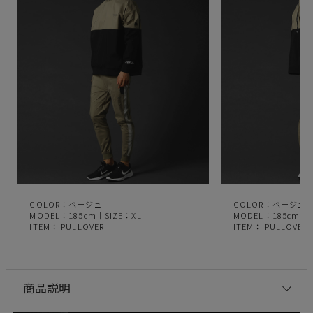
COLOR：ベージュ
COLOR：ベージュ
MODEL：185cm｜SIZE：XL
MODEL：185cm｜S
ITEM：
PULLOVER
ITEM：
PULLOVER
商品説明