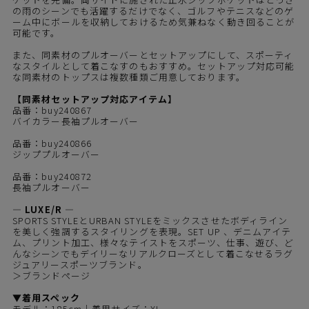
の雨のシーンでも活躍するだけでなく、ゴルフやテニスなどのゲ
ーム中にボールを収納しておけるため気兼ねなく動き回ることが
可能です。
また、同素材のプルオーバーとセットアップにして、スポーティ
なスタイルとして着こなすのもおすすめ。セットアップ対応可能
な同素材のトップスは複数種類ご用意しております。
【同素材セットアップ対応アイテム】
品番：buy240867
バイカラー長袖プルオーバー
品番：buy240866
ジッププルオーバー
品番：buy240872
長袖プルオーバー
― LUXE/R ―
SPORTS STYLEとURBAN STYLEをミックスさせたボディライン
を美しく強調するスタイリングを表現。SET UP 、デニムアイテ
ム、プリント加工、様々なテイストをスポーツ、仕事、遊び、ど
んなシーンでもデイリーなリアルクローズとして着こなせるラグ
ジュアリースポーツブランド。
＞ブランドページ
▼着用スペック
モデル：185cm｜着用サイズ：XL