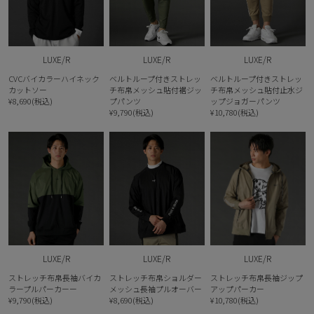
LUXE/R
LUXE/R
LUXE/R
CVCバイカラーハイネック
ベルトループ付きストレッ
ベルトループ付きストレッ
カットソー
チ布帛メッシュ貼付裾ジッ
チ布帛メッシュ貼付止水ジ
¥8,690(税込)
プパンツ
ップジョガーパンツ
¥9,790(税込)
¥10,780(税込)
LUXE/R
LUXE/R
LUXE/R
ストレッチ布帛長袖バイカ
ストレッチ布帛ショルダー
ストレッチ布帛長袖ジップ
ラープルパーカーー
メッシュ長袖プルオーバー
アップパーカー
¥9,790(税込)
¥8,690(税込)
¥10,780(税込)