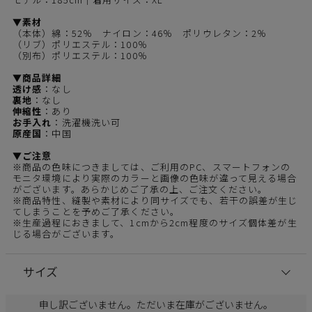
▼素材
（本体）綿：52％ ナイロン：46％ ポリウレタン：2％
（リブ）ポリエステル：100％
（別布）ポリエステル：100％
▼商品詳細
透け感
：なし
裏地
：なし
伸縮性
：あり
お手入れ
：洗濯機洗い可
原産国
：中国
▼ご注意
※商品の色味につきましては、ご利用のPC、スマートフォンの
モニタ環境により実際のカラーと画像の色味が違って見える場合
がございます。あらかじめご了承の上、ご注文ください。
※商品特性、縫製や素材により同サイズでも、若干の誤差が生じ
てしまうことを予めご了承ください。
※生産過程におきまして、1cmから2cm程度のサイズ個体差が生
じる場合がございます。
サイズ
申し訳ございません。ただいま在庫がございません。