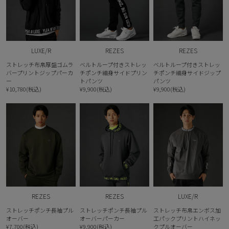
LUXE/R
REZES
REZES
ストレッチ布帛厚盛ゴムラ
ベルトループ付きストレッ
ベルトループ付きストレッ
バープリントジップパーカ
チポンチ細身サイドプリン
チポンチ細身サイドジップ
ー
トパンツ
パンツ
¥10,780(税込)
¥9,900(税込)
¥9,900(税込)
REZES
REZES
LUXE/R
ストレッチポンチ長袖プル
ストレッチポンチ長袖プル
ストレッチ布帛エンボス加
オーバー
オーバーパーカー
工パックプリントハイネッ
¥7,700(税込)
¥9,900(税込)
クプルオーバー