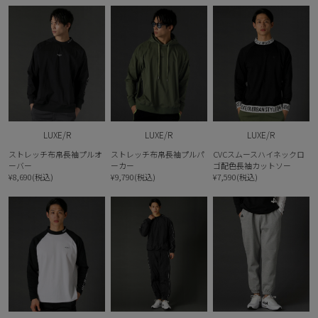
LUXE/R
LUXE/R
LUXE/R
ストレッチ布帛長袖プルオ
ストレッチ布帛長袖プルパ
CVCスムースハイネックロ
ーバー
ーカー
ゴ配色長袖カットソー
¥8,690(税込)
¥9,790(税込)
¥7,590(税込)