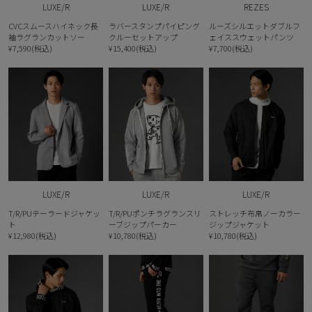
LUXE/R
LUXE/R
REZES
CVCスムースハイネック長
ラバースタンプパイピング
ルーズシルエットダブルフ
袖ラグランカットソー
クルーセットアップ
ェイススウェットパンツ
¥7,590(税込)
¥15,400(税込)
¥7,700(税込)
LUXE/R
LUXE/R
LUXE/R
T/R/PUテーラードジャケッ
T/R/PUポンチラグランスリ
ストレッチ布帛ノーカラー
ト
ーブジップパーカー
ジップジャケット
¥12,980(税込)
¥10,780(税込)
¥10,780(税込)