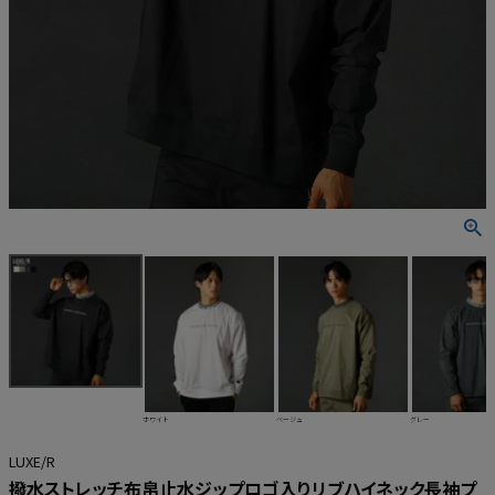
ホワイト
ベージュ
グレー
LUXE/R
撥水ストレッチ布帛止水ジップロゴ入りリブハイネック長袖プ