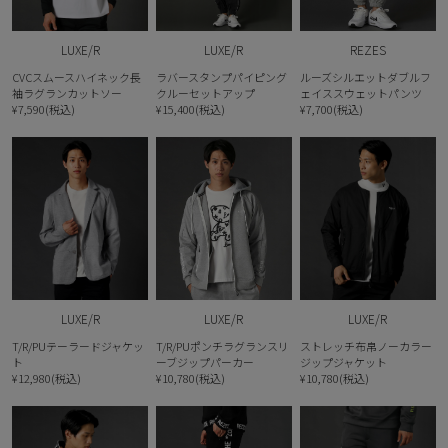
LUXE/R
LUXE/R
REZES
CVCスムースハイネック長
ラバースタンプパイピング
ルーズシルエットダブルフ
袖ラグランカットソー
クルーセットアップ
ェイススウェットパンツ
¥7,590(税込)
¥15,400(税込)
¥7,700(税込)
LUXE/R
LUXE/R
LUXE/R
T/R/PUテーラードジャケッ
T/R/PUポンチラグランスリ
ストレッチ布帛ノーカラー
ト
ーブジップパーカー
ジップジャケット
¥12,980(税込)
¥10,780(税込)
¥10,780(税込)