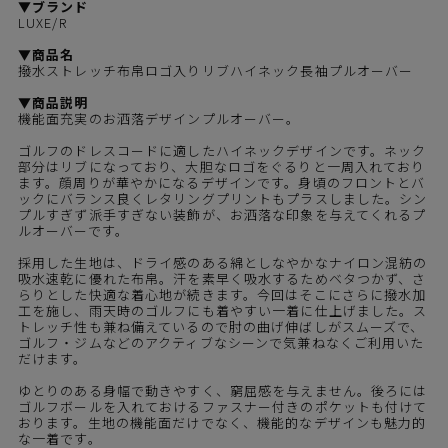
▼ブランド
LUXE/R
▼商品名
撥水ストレッチ布帛ロゴ入りリブハイネック長袖プルオーバー
▼商品説明
機能面充実のお洒落デザインプルオーバー。
ゴルフのドレスコードに適したハイネックデザインです。ネック
部分はリブになっており、大胆なロゴをぐるりと一周入れており
ます。顔周りが華やかになるデザインです。身頃のフロントとバ
ックにバランス良くレタリングプリントもプラスしました。シン
プルすぎず派手すぎない装飾が、お洒落な印象を与えてくれるプ
ルオーバーです。
採用した生地は、ドライ感のある綿としなやかなナイロン混紡の
吸水速乾に優れた布帛。汗を素早く吸水するためベタつかず、さ
らりとした快適な着心地が続きます。今回はそこにさらに撥水加
工を施し、雨天時のゴルフにも着やすい一着に仕上げました。ス
トレッチ性も兼ね備えているので肘の曲げ伸ばしがスムーズで、
ゴルフ・ジムなどのアクティブなシーンで気兼ねなくご利用いた
だけます。
ゆとりのある身幅で動きやすく、窮屈感を与えません。後ろには
ゴルフボールを入れておけるファスナー付きのポケットも付けて
おります。生地の機能面だけでなく、機能的なデザインも魅力的
な一着です。