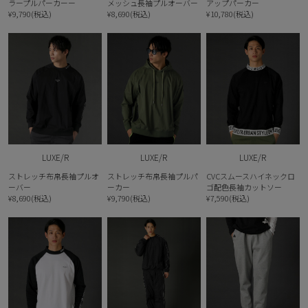
ラープルパーカーー
メッシュ長袖プルオーバー
アップパーカー
¥9,790(税込)
¥8,690(税込)
¥10,780(税込)
LUXE/R
LUXE/R
LUXE/R
ストレッチ布帛長袖プルオ
ストレッチ布帛長袖プルパ
CVCスムースハイネックロ
ーバー
ーカー
ゴ配色長袖カットソー
¥8,690(税込)
¥9,790(税込)
¥7,590(税込)