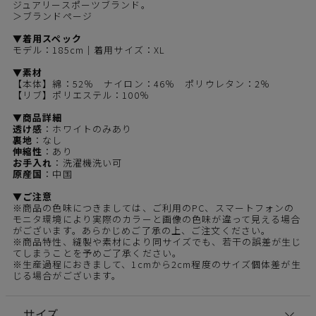
ジュアリースポーツブランド。
＞ブランドページ
▼着用スペック
モデル：185cm｜着用サイズ：XL
▼素材
【本体】綿：52％ ナイロン：46％ ポリウレタン：2％
【リブ】ポリエステル：100％
▼商品詳細
透け感
：ホワイトのみあり
裏地
：なし
伸縮性
：あり
お手入れ
：洗濯機洗い可
原産国
：中国
▼ご注意
※商品の色味につきましては、ご利用のPC、スマートフォンの
モニタ環境により実際のカラーと画像の色味が違って見える場合
がございます。あらかじめご了承の上、ご注文ください。
※商品特性、縫製や素材により同サイズでも、若干の誤差が生じ
てしまうことを予めご了承ください。
※生産過程におきまして、1cmから2cm程度のサイズ個体差が生
じる場合がございます。
サイズ