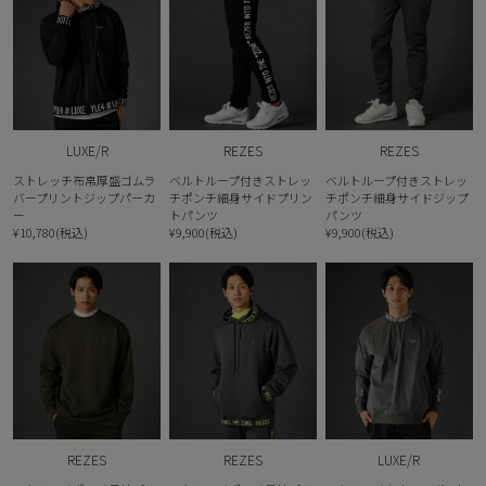
LUXE/R
REZES
REZES
ストレッチ布帛厚盛ゴムラ
ベルトループ付きストレッ
ベルトループ付きストレッ
バープリントジップパーカ
チポンチ細身サイドプリン
チポンチ細身サイドジップ
ー
トパンツ
パンツ
¥10,780(税込)
¥9,900(税込)
¥9,900(税込)
REZES
REZES
LUXE/R