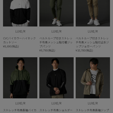
LUXE/R
LUXE/R
LUXE/R
CVCバイカラーハイネック
ベルトループ付きストレッ
ベルトループ付きストレッ
カットソー
チ布帛メッシュ貼付裾ジッ
チ布帛メッシュ貼付止水ジ
¥8,690(税込)
プパンツ
ップジョガーパンツ
¥9,790(税込)
¥10,780(税込)
LUXE/R
LUXE/R
LUXE/R
ストレッチ布帛長袖バイカ
ストレッチ布帛ショルダー
ストレッチ布帛長袖ジップ