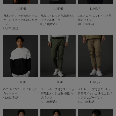
LUXE/R
LUXE/R
LUXE/R
撥水ストレッチ布帛バイカ
撥水ストレッチ布帛止水ジ
CVCスムースハイネック長
ラーハイネック長袖プルオ
ッププルオーバー
袖カットソー
ーバー
¥9,790(税込)
¥8,690(税込)
¥9,790(税込)
LUXE/R
LUXE/R
LUXE/R
CVCバイカラーハイネック
ベルトループ付きストレッ
ベルトループ付きストレッ
カットソー
チ布帛メッシュ貼付裾ジッ
チ布帛メッシュ貼付止水ジ
¥8,690(税込)
プパンツ
ップジョガーパンツ
¥9,790(税込)
¥10,780(税込)