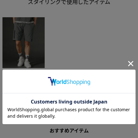
スタイリングで使用したアイテム
LUXE/R
ベルトループ付きスム
ースストレッチ接触冷
感止水ZIPロゴプリント
ショーツ
¥
7,590
税込
.
おすすめアイテム