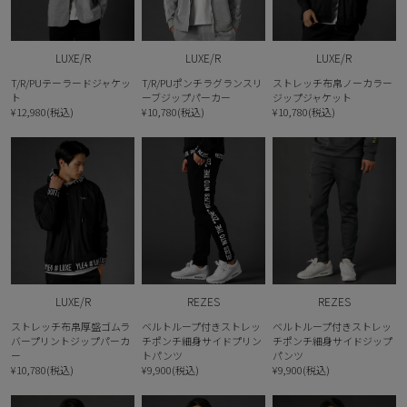
LUXE/R
LUXE/R
LUXE/R
T/R/PUテーラードジャケッ
T/R/PUポンチラグランスリ
ストレッチ布帛ノーカラー
ト
ーブジップパーカー
ジップジャケット
¥12,980(税込)
¥10,780(税込)
¥10,780(税込)
LUXE/R
REZES
REZES
ストレッチ布帛厚盛ゴムラ
ベルトループ付きストレッ
ベルトループ付きストレッ
バープリントジップパーカ
チポンチ細身サイドプリン
チポンチ細身サイドジップ
ー
トパンツ
パンツ
¥10,780(税込)
¥9,900(税込)
¥9,900(税込)