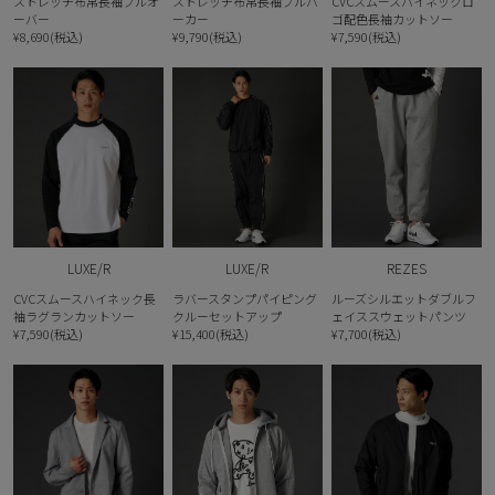
ストレッチ布帛長袖プルオ
ストレッチ布帛長袖プルパ
CVCスムースハイネックロ
ーバー
ーカー
ゴ配色長袖カットソー
¥8,690(税込)
¥9,790(税込)
¥7,590(税込)
LUXE/R
LUXE/R
REZES
CVCスムースハイネック長
ラバースタンプパイピング
ルーズシルエットダブルフ
袖ラグランカットソー
クルーセットアップ
ェイススウェットパンツ
¥7,590(税込)
¥15,400(税込)
¥7,700(税込)