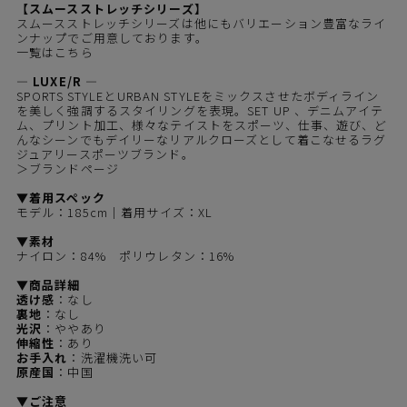
【スムースストレッチシリーズ】
スムースストレッチシリーズは他にもバリエーション豊富なライ
ンナップでご用意しております。
一覧はこちら
― LUXE/R ―
SPORTS STYLEとURBAN STYLEをミックスさせたボディライン
を美しく強調するスタイリングを表現。SET UP 、デニムアイテ
ム、プリント加工、様々なテイストをスポーツ、仕事、遊び、ど
んなシーンでもデイリーなリアルクローズとして着こなせるラグ
ジュアリースポーツブランド。
＞ブランドページ
▼着用スペック
モデル：185cm｜着用サイズ：XL
▼素材
ナイロン：84% ポリウレタン：16%
▼商品詳細
透け感
：なし
裏地
：なし
光沢
：ややあり
伸縮性
：あり
お手入れ
：洗濯機洗い可
原産国
：中国
▼ご注意