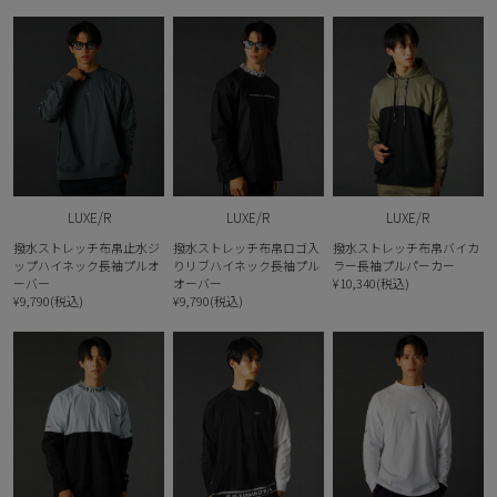
LUXE/R
LUXE/R
LUXE/R
撥水ストレッチ布帛止水ジ
撥水ストレッチ布帛ロゴ入
撥水ストレッチ布帛バイカ
ップハイネック長袖プルオ
りリブハイネック長袖プル
ラー長袖プルパーカー
ーバー
オーバー
¥10,340(税込)
¥9,790(税込)
¥9,790(税込)