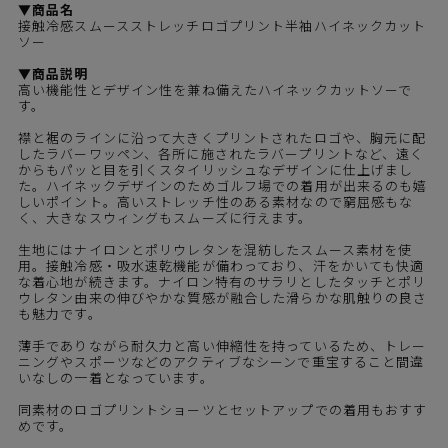
▼商品名
接触冷感スムースストレッチロゴプリント半袖ハイネックカット
ソー
▼商品説明
高い機能性とデザイン性を兼ね備えたハイネックカットソーで
す。
襟と裾のラインに沿って大きくプリントされたロゴや、胸元に配
したラバーワッペン、各所に施されたラバープリントなど、遠く
からもパッと目を引くスタイリッシュなデザインに仕上げまし
た。ハイネックデザインのためゴルフ場での着用が出来るのも嬉
しいポイント。高いストレッチ性のある素材なので窮屈感もな
く、大きなスウィングもスムーズに行えます。
生地にはナイロンとポリウレタンを混紡したスムース素材を使
用。接触冷感・吸水速乾機能が備わっており、汗をかいても快適
な着心地が続きます。ナイロン特有のサラリとしたタッチとポリ
ウレタン由来の伸びやかな質感が融合した滑らかな肌触りの良さ
も魅力です。
薄手でありながら耐久力と高い伸縮性を持っているため、トレー
ニングやスポーツなどのアクティブなシーンで重宝すること間違
いなしの一着となっています。
同素材の
ロゴプリントショーツ
とセットアップでの着用もおすす
めです。