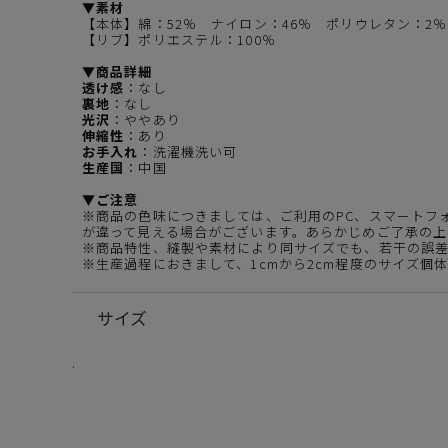
▼素材
【本体】綿：52％ ナイロン：46％ ポリウレタン：2％
【リブ】ポリエステル：100％
▼商品詳細
透け感
：なし
裏地
：なし
光沢
：ややあり
伸縮性
：あり
お手入れ
：洗濯機洗い可
生産国
：中国
▼ご注意
※商品の色味につきましては、ご利用のPC、スマートフ
が違って見える場合がございます。あらかじめご了承の上
※商品特性、縫製や素材により同サイズでも、若干の誤
※生産過程におきまして、1cmから2cm程度のサイズ個
サイズ
.