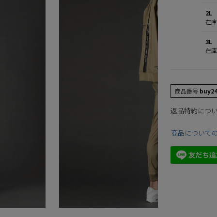
2L
在
3L
在
商品番号
buy2
返品特約につ
商品について