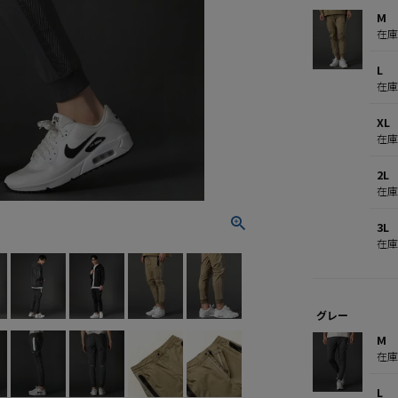
M
在
L
在
XL
在
2L
在
3L
在
グレー
M
在
L