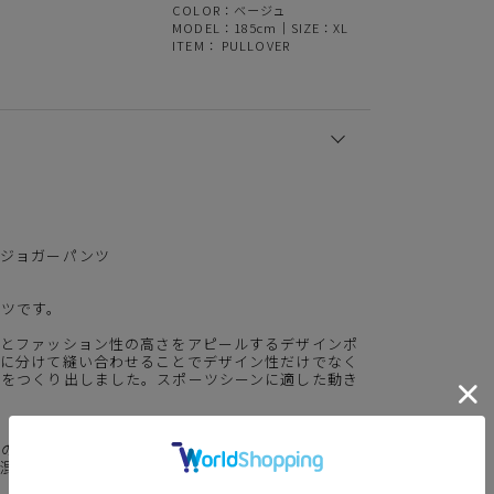
COLOR：ベージュ
MODEL：185cm｜SIZE：XL
ITEM：
PULLOVER
プジョガーパンツ
ンツです。
象とファッション性の高さをアピールするデザインポ
ツに分けて縫い合わせることでデザイン性だけでなく
トをつくり出しました。スポーツシーンに適した動き
有のサラリとした肌触りが特徴で、シワになりにくく
も混紡しているためストレッチ性が高く、日常での動
。