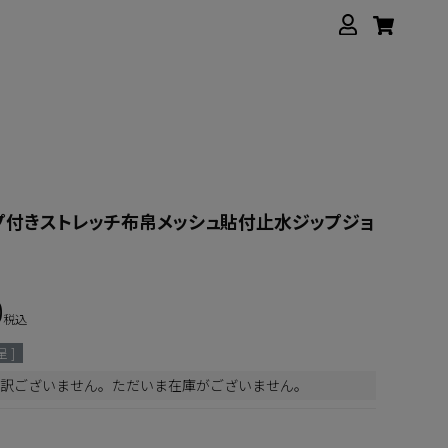
プ付きストレッチ布帛メッシュ貼付止水ジップジョ
0
税込
 ]
訳ございません。ただいま在庫がございません。