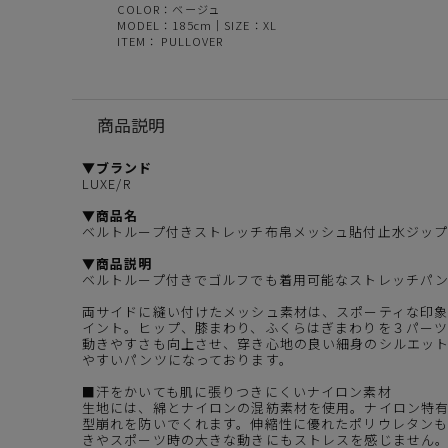
COLOR：ベージュ
MODEL：185cm｜SIZE：XL
ITEM：
PULLOVER
商品説明
▼ブランド
LUXE/R
▼商品名
ベルトループ付きストレッチ布帛メッシュ貼付止水ジッ
▼商品説明
ベルトループ付きでゴルフでも着用可能なストレッチパ
両サイドに縫い付けたメッシュ素材は、スポーティな印
イント。ヒップ、膝まわり、ふくらはぎまわりを３パー
動きやすさも向上させ、穿き心地の良い細身のシルエッ
やすいパンツになっております。
■汗をかいても肌に張りつきにくいナイロン素材
生地には、綿とナイロンの混紡素材を使用。ナイロン特
型崩れを防いでくれます。伸縮性に優れたポリウレタン
きやスポーツ時の大きな動きにもストレスを感じません