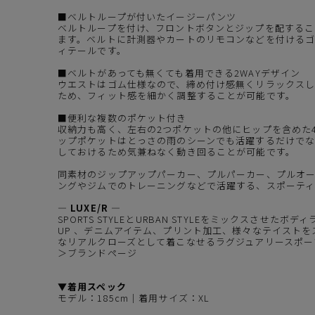
■ベルトループが付いたイージーパンツ
ベルトループを付け、フロントボタンとジップを配するこ
ます。ベルトに計測器やカートのリモコンなどを付けるゴ
ィテールです。
■ベルトがあっても無くても着用できる2WAYデザイン
ウエストはゴム仕様なので、締め付け感無くリラックス
ため、フィット感を細かく調整することが可能です。
■便利な複数のポケット付き
収納力も高く、左右の2つポケットの他にヒップを含めた
ップポケットはとっさの雨のシーンでも活躍するだけで
しておけるため気兼ねなく動き回ることが可能です。
同素材の
ジップアップパーカー
、
プルパーカー
、
プルオ
ングやジムでのトレーニングなどで活躍する、スポーティ
― LUXE/R ―
SPORTS STYLEとURBAN STYLEをミックスさせ
UP 、デニムアイテム、プリント加工、様々なテイスト
なリアルクローズとして着こなせるラグジュアリースポー
＞ブランドページ
▼着用スペック
モデル：185cm｜着用サイズ：XL