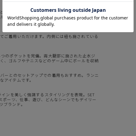
とによってトップスのタックインスタイルも楽しめ
ルファーの方にとっても、ベルトループは便利なデ
してご着用いただけます。内側には紐も施されている
4つのポケットを完備。両大腿部に施された止水ジ
なく、ゴルフやテニスなどのゲーム中にボールを収納
ーバー
とのセットアップでの着用もおすすめ。ランニ
なアイテムです。
たボディラインを美しく強調するスタイリングを表現。SET
をスポーツ、仕事、遊び、どんなシーンでもデイリー
ツブランド。