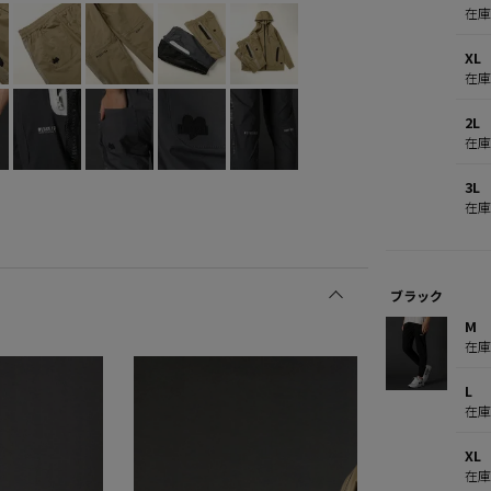
在
XL
在
2L
在
3L
在
ブラック
M
在
L
在
XL
在