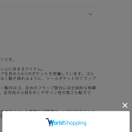
ツ
ツです。
シュに決まるアイテム。
プを含めた6つのポケットを完備しています。ゴル
ねなく動き回れるように、ツールポケットのフラップ
バー製のロゴ、左右のフラップ部分には立体的な刺繍
、全方向から目を引くデザイン性の高さも魅力で
有のサラリとした肌触りが特徴で、シワになりにくく
も混紡しているためストレッチ性が高く、日常での動
。