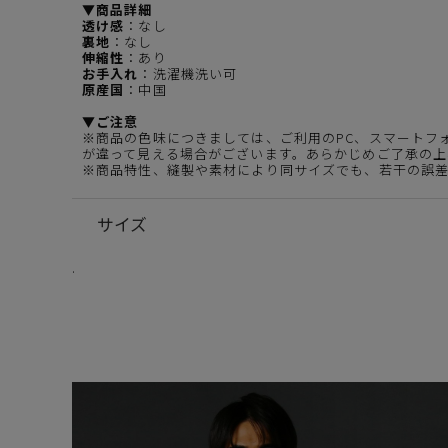
▼商品詳細
透け感
：なし
裏地
：なし
伸縮性
：あり
お手入れ
：洗濯機洗い可
原産国
：中国
▼ご注意
※商品の色味につきましては、ご利用のPC、スマートフ
が違って見える場合がございます。あらかじめご了承の上
※商品特性、縫製や素材により同サイズでも、若干の誤
サイズ
.