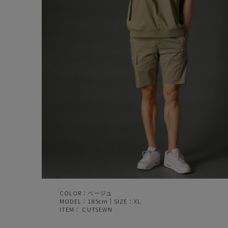
COLOR：ベージュ
MODEL：185cm｜SIZE：XL
ITEM：
CUTSEWN