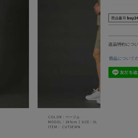
商品番号
buy2
返品特約につ
商品について
COLOR：ベージュ
MODEL：185cm｜SIZE：XL
ITEM：
CUTSEWN