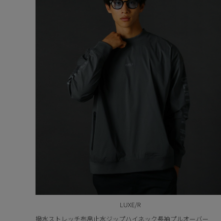
LUXE/R
撥水ストレッチ布帛止水ジップハイネック長袖プルオーバー