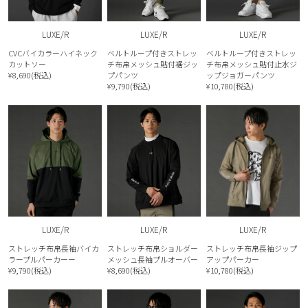
LUXE/R
LUXE/R
LUXE/R
CVCバイカラーハイネック
ベルトループ付きストレッ
ベルトループ付きストレッ
カットソー
チ布帛メッシュ貼付裾ジッ
チ布帛メッシュ貼付止水ジ
¥8,690(税込)
プパンツ
ップジョガーパンツ
¥9,790(税込)
¥10,780(税込)
LUXE/R
LUXE/R
LUXE/R
ストレッチ布帛長袖バイカ
ストレッチ布帛ショルダー
ストレッチ布帛長袖ジップ
ラープルパーカーー
メッシュ長袖プルオーバー
アップパーカー
¥9,790(税込)
¥8,690(税込)
¥10,780(税込)