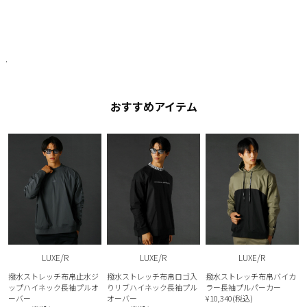
.
おすすめアイテム
LUXE/R
LUXE/R
LUXE/R
撥水ストレッチ布帛止水ジ
撥水ストレッチ布帛ロゴ入
撥水ストレッチ布帛バイカ
ップハイネック長袖プルオ
りリブハイネック長袖プル
ラー長袖プルパーカー
ーバー
オーバー
¥10,340(税込)