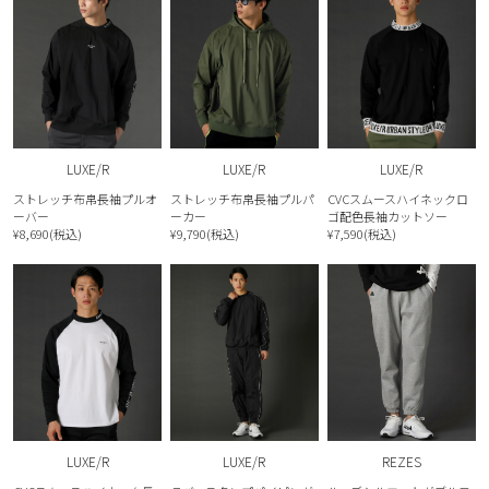
LUXE/R
LUXE/R
LUXE/R
ストレッチ布帛長袖プルオ
ストレッチ布帛長袖プルパ
CVCスムースハイネックロ
ーバー
ーカー
ゴ配色長袖カットソー
¥8,690(税込)
¥9,790(税込)
¥7,590(税込)
LUXE/R
LUXE/R
REZES