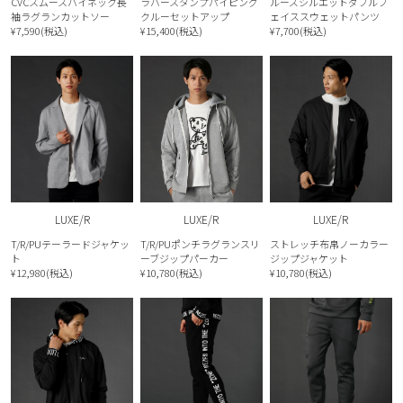
CVCスムースハイネック長
ラバースタンプパイピング
ルーズシルエットダブルフ
袖ラグランカットソー
クルーセットアップ
ェイススウェットパンツ
¥7,590(税込)
¥15,400(税込)
¥7,700(税込)
LUXE/R
LUXE/R
LUXE/R
T/R/PUテーラードジャケッ
T/R/PUポンチラグランスリ
ストレッチ布帛ノーカラー
ト
ーブジップパーカー
ジップジャケット
¥12,980(税込)
¥10,780(税込)
¥10,780(税込)