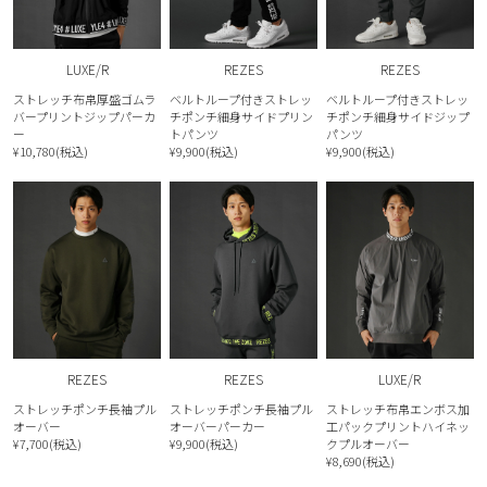
LUXE/R
REZES
REZES
ストレッチ布帛厚盛ゴムラ
ベルトループ付きストレッ
ベルトループ付きストレッ
バープリントジップパーカ
チポンチ細身サイドプリン
チポンチ細身サイドジップ
ー
トパンツ
パンツ
¥10,780(税込)
¥9,900(税込)
¥9,900(税込)
REZES
REZES
LUXE/R
ストレッチポンチ長袖プル
ストレッチポンチ長袖プル
ストレッチ布帛エンボス加
オーバー
オーバーパーカー
工パックプリントハイネッ
¥7,700(税込)
¥9,900(税込)
クプルオーバー
¥8,690(税込)