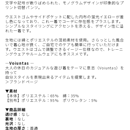
文字や記号が散りばめられた、モノグラムデザインが印象的なプ
リント切替パンツ。
ウエストゴムやサイドポケットに配した内布の蛍光イエローが差
し色になっており、これ一着でコーデに存在感をプラスします。
シンプルなスタイリングにアクセントを添える、デザイン性に溢
れた一着です。
生地には綿とポリエステルの混紡素材を使用。さらっとした風合
いで着心地が良く、ご自宅でのケアも簡単に行っていただけま
す。ウエストはゴムで調整できるイージー仕様なので、トレーニ
ングウェアやルームウェアにもオススメです。
―Voiuntas ―
大人の休日のカジュアルな遊び着をテーマに意志（Voiuntas）を
持って
自分スタイルを表現出来るアイテムを提案します。
＞ブランドページ
▼素材
【本体】ポリエステル：65% 綿：35%
【別布】ポリエステル：95% ポリウレタン：5%
▼商品詳細
透け感
：なし
裏地
：なし
光沢
：なし
生地の厚さ
：普通